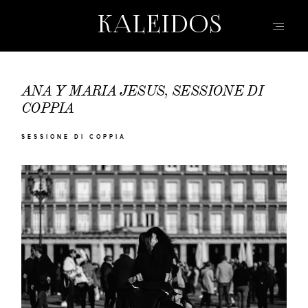
KALEIDOS
KALEIDOS
WEDDING
HOME
ANA Y MARIA JESUS, SESSIONE DI
PORTFOLIO
COPPIA
FILMS
SESSIONE DI COPPIA
INFO | D&R
TEAM
KW | BLOG
EVENTI | MODA
CONTATTO