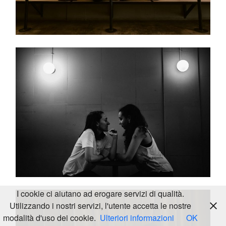
KALEIDOS
WEDDING
2024 ©
LOOKBOOK
ALL
RIGHTS
I cookie ci aiutano ad erogare servizi di qualità.
RESERVED
Utilizzando i nostri servizi, l'utente accetta le nostre
modalità d'uso dei cookie.
Ulteriori informazioni
OK