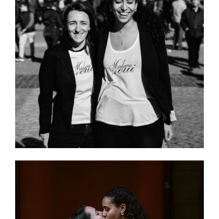
HOME
PORTFOLIO
FILMS
INFO
|
D&R
TEAM
KW
|