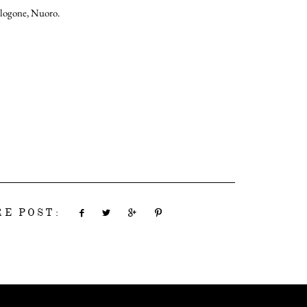
ologone, Nuoro.
HOME
PORTFOLIO
FILMS
INFO | D&R
TEAM
KW | BLOG
RE POST:
EVENTI | MODA
CONTATTO