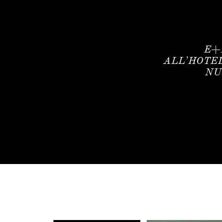
E+
ALL’HOTE
NU