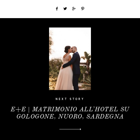
HOME
PORTFOLIO
FILMS
INFO
NEXT STORY
|
E+E | MATRIMONIO ALL’HOTEL SU
D&R
GOLOGONE, NUORO, SARDEGNA
TEAM