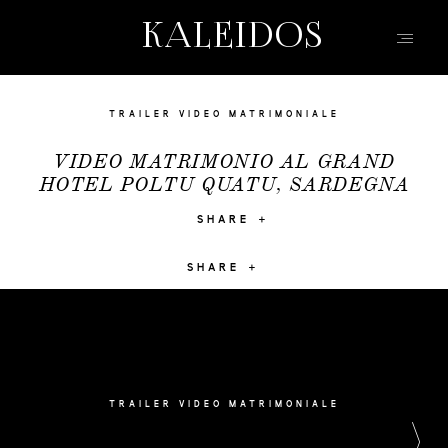
KALEIDOS
KALEIDOS
WEDDING
HOME
TRAILER VIDEO MATRIMONIALE
PORTFOLIO
VIDEO MATRIMONIO AL GRAND
HOTEL POLTU QUATU, SARDEGNA
FILMS
INFO | D&R
SHARE
TEAM
SHARE
KW | BLOG
EVENTI | MODA
CONTATTO
TRAILER VIDEO MATRIMONIALE