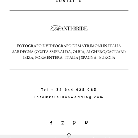
CONTATTO
FOTOGRAFO E VIDEOGRAFO DI MATRIMONI IN ITALIA
SARDEGNA (COSTA SMERALDA, OLBIA, ALGHERO,CAGLIARI)
IBIZA, FORMENTERA | ITALIA | SPAGNA | EUROPA
Tel + 34 644 425 083
info@kaleidoswedding.com
KALEIDOS
WEDDING
2024 ©
LOOKBOOK
ALL
RIGHTS
RESERVED