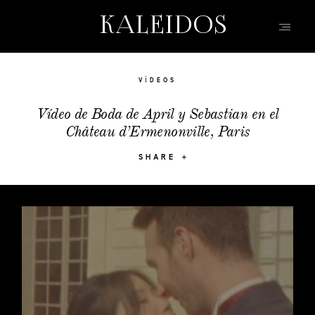
KALEIDOS
KALEIDOS
WEDDING
INICIO
VÍDEOS
PORTFOLIO
Vídeo de Boda de April y Sebastian en el
Château d’Ermenonville, Paris
VÍDEOS
QUIEN SOY
SHARE
INFO, P&R
BLOG | HISTORIAS
EVENTOS | MODA
CONTACTO