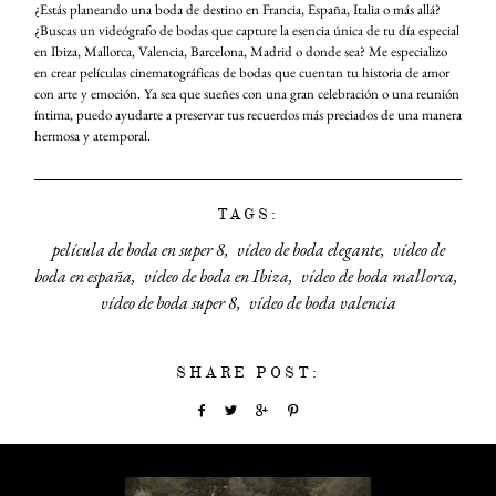
¿Estás planeando una boda de destino en Francia, España, Italia o más allá?
¿Buscas un videógrafo de bodas que capture la esencia única de tu día especial
en Ibiza, Mallorca, Valencia, Barcelona, Madrid o donde sea? Me especializo
INICIO
en crear películas cinematográficas de bodas que cuentan tu historia de amor
con arte y emoción. Ya sea que sueñes con una gran celebración o una reunión
íntima, puedo ayudarte a preservar tus recuerdos más preciados de una manera
PORTFOLIO
hermosa y atemporal.
VÍDEOS
TAGS:
QUIEN
SOY
película de boda en super 8
vídeo de boda elegante
vídeo de
boda en españa
vídeo de boda en Ibiza
vídeo de boda mallorca
INFO,
vídeo de boda super 8
vídeo de boda valencia
P&R
BLOG
SHARE POST:
|
HISTORIAS
EVENTOS