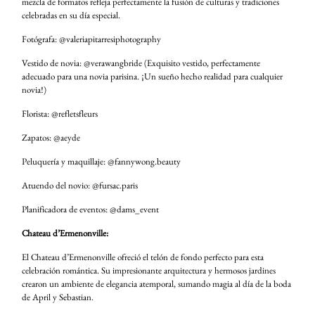
mezcla de formatos refleja perfectamente la fusión de culturas y tradiciones
celebradas en su día especial.
Fotógrafa: @valeriapitarresiphotography
Vestido de novia: @verawangbride (Exquisito vestido, perfectamente
adecuado para una novia parisina. ¡Un sueño hecho realidad para cualquier
novia!)
Florista: @refletsfleurs
Zapatos: @aeyde
Peluquería y maquillaje: @fannywong.beauty
Atuendo del novio: @fursac.paris
Planificadora de eventos: @dams_event
Chateau d’Ermenonville:
El Chateau d’Ermenonville ofreció el telón de fondo perfecto para esta
celebración romántica. Su impresionante arquitectura y hermosos jardines
crearon un ambiente de elegancia atemporal, sumando magia al día de la boda
de April y Sebastian.