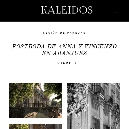
KALEIDOS
KALEIDOS
WEDDING
INICIO
SESIÓN DE PAREJAS
PORTFOLIO
POSTBODA DE ANNA Y VINCENZO
EN ARANJUEZ
VÍDEOS
QUIEN SOY
SHARE
INFO, P&R
BLOG | HISTORIAS
EVENTOS | MODA
CONTACTO