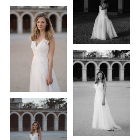
INFO,
P&R
BLOG
|
HISTORIAS
EVENTOS
|
MODA
CONTACTO