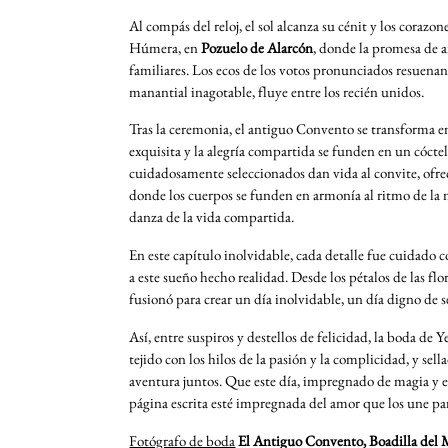
Al compás del reloj, el sol alcanza su cénit y los coraz
Húmera, en
Pozuelo de Alarcón
, donde la promesa de a
familiares. Los ecos de los votos pronunciados resuena
manantial inagotable, fluye entre los recién unidos.
Tras la ceremonia, el antiguo Convento se transforma e
exquisita y la alegría compartida se funden en un cóctel
cuidadosamente seleccionados dan vida al convite, ofrec
donde los cuerpos se funden en armonía al ritmo de la
danza de la vida compartida.
En este capítulo inolvidable, cada detalle fue cuidado
a este sueño hecho realidad. Desde los pétalos de las flo
fusionó para crear un día inolvidable, un día digno de 
Así, entre suspiros y destellos de felicidad, la boda de 
tejido con los hilos de la pasión y la complicidad, y se
aventura juntos. Que este día, impregnado de magia y el
página escrita esté impregnada del amor que los une pa
Fotógrafo de boda
El Antiguo Convento, Boadilla del 