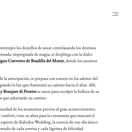
 entretejen los destellos de amor, entrelazando los destinos
jornada, impregnada de magia, se despliega con la dulce
iguo Convento de Boadilla
del Monte
, donde los susurros
de la anticipación, se prepara con esmero en los salones del
giando la luz que iluminará su camino hacia el altar. Allí,
 y Bouquet di Peonies
se unen para esculpir la belleza de su
los que adornarán su camino.
olemnidad de los momentos previos al gran acontecimiento.
conferir, viste su alma para la ceremonia que marcará el
e experto de Kaleidos Wedding, la esencia de este día único
o mudo de cada sonrisa y cada lágrima de felicidad.