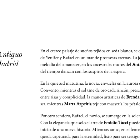
En el etéreo paisaje de sueños tejidos en seda blanca, se
 Antiguo
de Yenifer y Rafael en un mar de promesas eternas. La 
Madrid
melodía del amanecer, en los ancestrales muros del
Ant
del tiempo danzan con los suspiros de la espera.
En la quietud matutina, la novia, envuelta en la aurora 
Convento, mientras el sol tiñe de oro cada rincón, presa
entre risas y complicidad, la manos artísticas de
Brenda
ser, mientras
Marta Azpeitia
teje con maestría los péta
Por otro sendero, Rafael, el novio, se sumerge en la s
Con la elegancia que solo el arte de
Emidio Tucci
puede 
inicio de una nueva historia. Mientras tanto, en el lent
queda capturada para la eternidad, listo para ser testig