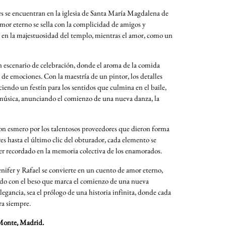
ones se encuentran en la iglesia de Santa María Magdalena de
mor eterno se sella con la complicidad de amigos y
n en la majestuosidad del templo, mientras el amor, como un
n escenario de celebración, donde el aroma de la comida
 de emociones. Con la maestría de un pintor, los detalles
iendo un festín para los sentidos que culmina en el baile,
 música, anunciando el comienzo de una nueva danza, la
 con esmero por los talentosos proveedores que dieron forma
res hasta el último clic del obturador, cada elemento se
ser recordado en la memoria colectiva de los enamorados.
Yenifer y Rafael se convierte en un cuento de amor eterno,
llado con el beso que marca el comienzo de una nueva
egancia, sea el prólogo de una historia infinita, donde cada
ra siempre.
Monte, Madrid.