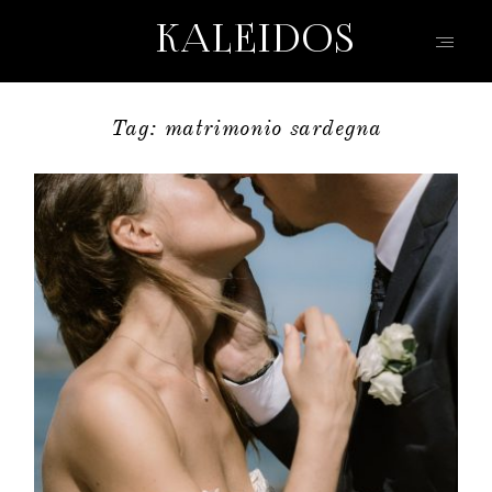
KALEIDOS
KALEIDOS
WEDDING
Tag: matrimonio sardegna
HOME
PORTFOLIO
FILMS
INFO | D&R
TEAM
KW | BLOG
EVENTI | MODA
CONTATTO