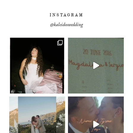
PORTFOLIO
INSTAGRAM
FILMS
@kaleidoswedding
INFO
|
D&R
TEAM
KW
|
BLOG
EVENTI
|
MODA
CONTATTO