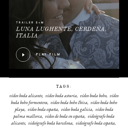
TRAILER E+M
LUNA LUGHENTE, CERDEÑA,
ITALIA
PLAY FILM
TAGS:
vídeo boda alicante
vídeo boda asturia
vídeo boda boho
vídeo
boda boho formentera
vídeo boda boho Ibiza
vídeo boda boho
playa
vídeo boda españa
vídeo boda galicia
vídeo boda
palma mallorca
vídeo de boda en españa
videógrafo boda
alicante
videógrafo boda barcelona
videógrafo boda españa