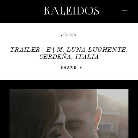
KALEIDOS
KALEIDOS
WEDDING
INICIO
VÍDEOS
PORTFOLIO
TRAILER | E+M, LUNA LUGHENTE,
CERDEÑA, ITALIA
VÍDEOS
QUIEN SOY
SHARE
INFO, P&R
BLOG | HISTORIAS
EVENTOS | MODA
CONTACTO