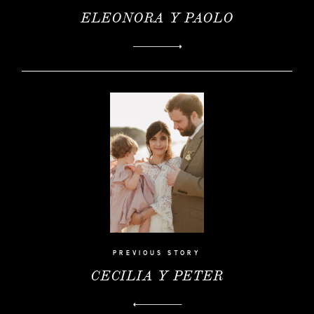
INICIO
ELEONORA Y PAOLO
PORTFOLIO
VÍDEOS
QUIEN
SOY
INFO,
P&R
BLOG
|
HISTORIAS
EVENTOS
PREVIOUS STORY
|
CECILIA Y PETER
MODA