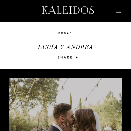
KALEIDOS
KALEIDOS
INICIO
BODAS
PORTFOLIO
LUCÍA Y ANDREA
VÍDEOS
SHARE
QUIEN SOY
INFO, P&R
BLOG | HISTORIAS
EVENTOS | MODA
CONTACTO