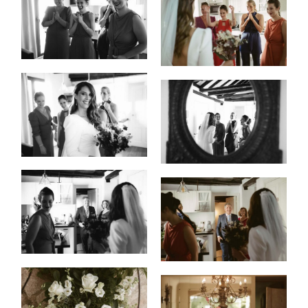
INICIO
PORTFOLIO
VÍDEOS
QUIEN
SOY
INFO,
P&R
BLOG
|