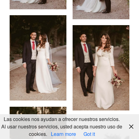
KALEIDOS
WEDDING
© 2024
LOOKBOOK
ALL
RIGHTS
Las cookies nos ayudan a ofrecer nuestros servicios.
RESERVED
Al usar nuestros servicios, usted acepta nuestro uso de
cookies.
Learn more
Got it