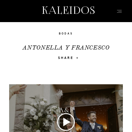
KALEIDOS
KALEIDOS
INICIO
BODAS
PORTFOLIO
ANTONELLA Y FRANCESCO
VÍDEOS
SHARE
QUIEN SOY
INFO, P&R
BLOG | HISTORIAS
EVENTOS | MODA
CONTACTO