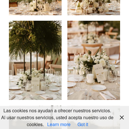
KALEIDOS
WEDDING
© 2024
LOOKBOOK
ALL
RIGHTS
Las cookies nos ayudan a ofrecer nuestros servicios.
RESERVED
Al usar nuestros servicios, usted acepta nuestro uso de
cookies.
Learn more
Got it