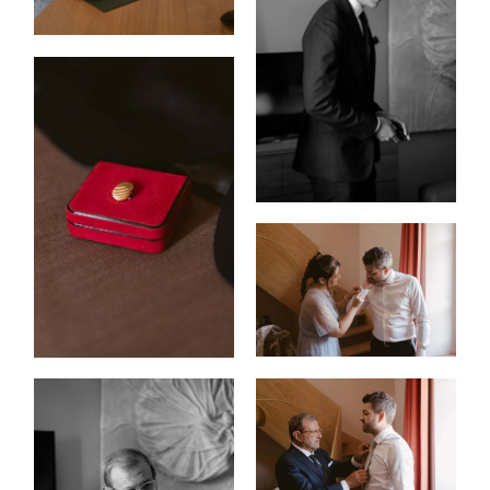
INICIO
PORTFOLIO
VÍDEOS
QUIEN
SOY
INFO,
P&R
BLOG
|