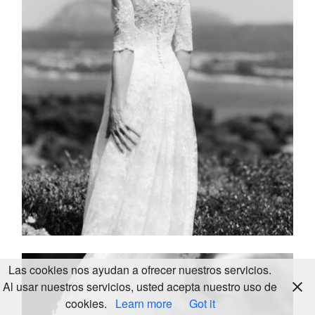
KALEIDOS
WEDDING
© 2024
LOOKBOOK
ALL
RIGHTS
Las cookies nos ayudan a ofrecer nuestros servicios.
RESERVED
Al usar nuestros servicios, usted acepta nuestro uso de
cookies.
Learn more
Got it