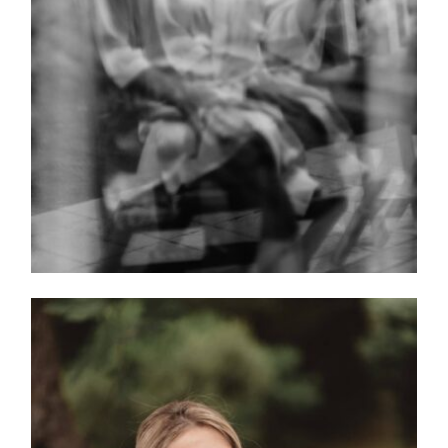
INICIO
PORTFOLIO
VÍDEOS
QUIEN
SOY
INFO,
P&R
BLOG
|