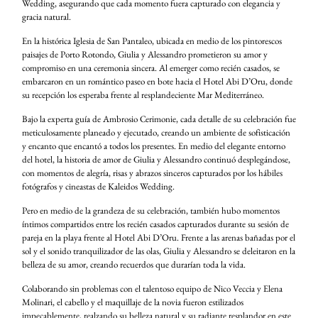
Wedding, asegurando que cada momento fuera capturado con elegancia y
gracia natural.
En la histórica Iglesia de San Pantaleo, ubicada en medio de los pintorescos
paisajes de Porto Rotondo, Giulia y Alessandro prometieron su amor y
compromiso en una ceremonia sincera. Al emerger como recién casados, se
embarcaron en un romántico paseo en bote hacia el Hotel Abi D’Oru, donde
su recepción los esperaba frente al resplandeciente Mar Mediterráneo.
Bajo la experta guía de Ambrosio Cerimonie, cada detalle de su celebración fue
meticulosamente planeado y ejecutado, creando un ambiente de sofisticación
y encanto que encantó a todos los presentes. En medio del elegante entorno
del hotel, la historia de amor de Giulia y Alessandro continuó desplegándose,
con momentos de alegría, risas y abrazos sinceros capturados por los hábiles
fotógrafos y cineastas de Kaleidos Wedding.
Pero en medio de la grandeza de su celebración, también hubo momentos
íntimos compartidos entre los recién casados capturados durante su sesión de
pareja en la playa frente al Hotel Abi D’Oru. Frente a las arenas bañadas por el
sol y el sonido tranquilizador de las olas, Giulia y Alessandro se deleitaron en la
belleza de su amor, creando recuerdos que durarían toda la vida.
Colaborando sin problemas con el talentoso equipo de Nico Veccia y Elena
Molinari, el cabello y el maquillaje de la novia fueron estilizados
impecablemente, realzando su belleza natural y su radiante resplandor en este