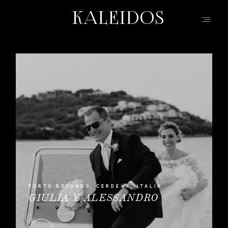
KALEIDOS
KALEIDOS
INICIO
PORTFOLIO
VÍDEOS
QUIEN SOY
INFO, P&R
BLOG | HISTORIAS
EVENTOS | MODA
CONTACTO
PORTO ROTONDO, CERDEÑA, ITALIA
GIULIA Y ALESSANDRO