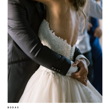
QUIEN
SOY
INFO,
P&R
BLOG
|
HISTORIAS
EVENTOS
|
MODA
CONTACTO
BODAS