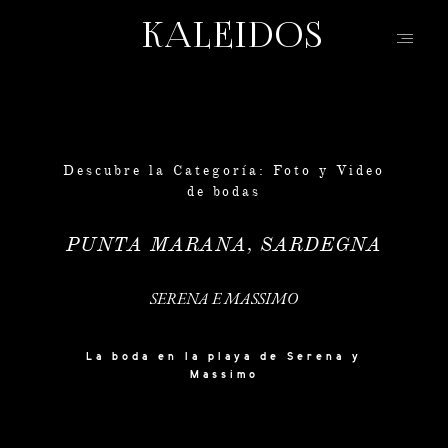
KALEIDOS
KALEIDOS
INICIO
PORTFOLIO
Descubre la Categoría: Foto y Video
VÍDEOS
de bodas
QUIEN SOY
PUNTA MARANA, SARDEGNA
INFO, P&R
BLOG | HISTORIAS
SERENA E MASSIMO
EVENTOS | MODA
La boda en la playa de Serena y
CONTACTO
Massimo